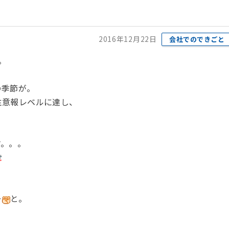
2016年12月22日
会社でのできごと
。
の季節が。
注意報レベルに達し、
す。。。
。
ー
と。