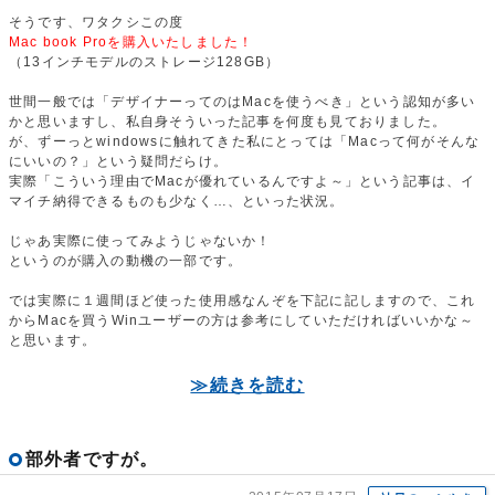
そうです、ワタクシこの度
Mac book Proを購入いたしました！
（13インチモデルのストレージ128GB）
世間一般では「デザイナーってのはMacを使うべき」という認知が多い
かと思いますし、私自身そういった記事を何度も見ておりました。
が、ずーっとwindowsに触れてきた私にとっては「Macって何がそんな
にいいの？」という疑問だらけ。
実際「こういう理由でMacが優れているんですよ～」という記事は、イ
マイチ納得できるものも少なく…、といった状況。
じゃあ実際に使ってみようじゃないか！
というのが購入の動機の一部です。
では実際に１週間ほど使った使用感なんぞを下記に記しますので、これ
からMacを買うWinユーザーの方は参考にしていただければいいかな～
と思います。
≫続きを読む
部外者ですが。