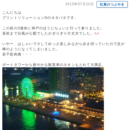
2015年07月22日
社員のつぶやき
こんにちは
プリントソリューションGのキタバタです。
この前の3連休に神戸のほうにちょいと行って参りました。
直前まで台風が心配でしたがぎりぎり大丈夫でした。
いやー、はしゃいでそしてめっさ楽しみながら歩き回っていたので足が
棒のようになってしまいました。
若干筋肉痛・・・
ポートタワーから鮮やかな観覧車のネオンもとれて大満足。