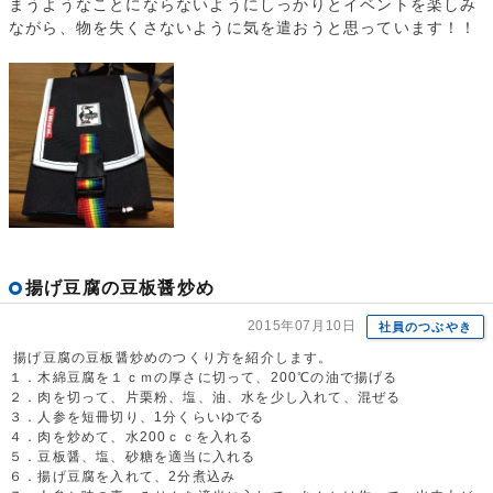
まうようなことにならないようにしっかりとイベントを楽しみ
ながら、物を失くさないように気を遣おうと思っています！！
揚げ豆腐の豆板醤炒め
2015年07月10日
社員のつぶやき
揚げ豆腐の豆板醤炒めのつくり方を紹介します。
１．木綿豆腐を１ｃｍの厚さに切って、200℃の油で揚げる
２．肉を切って、片栗粉、塩、油、水を少し入れて、混ぜる
３．人参を短冊切り、1分くらいゆでる
４．肉を炒めて、水200ｃｃを入れる
５．豆板醤、塩、砂糖を適当に入れる
６．揚げ豆腐を入れて、2分煮込み