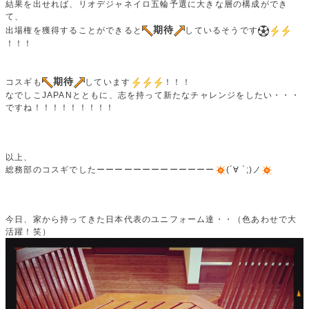
結果を出せれば、リオデジャネイロ五輪予選に大きな層の構成ができ
て、
期待
出場権を獲得することができると
しているそうです
！！！
期待
コスギも
しています
！！！
なでしこJAPANとともに、志を持って新たなチャレンジをしたい・・・
ですね！！！！！！！！！
以上、
総務部のコスギでしたーーーーーーーーーーーーー
(´∀ `;)ノ
今日、家から持ってきた日本代表のユニフォーム達・・（色あわせで大
活躍！笑）