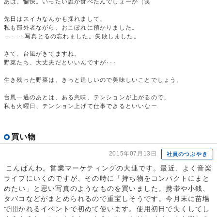
あは。愉快。いったい誰が食べたんでしょーか（笑
先日はスイカなんかも採れまして、
私も部外者ながら、おこぼれに預かりました。
･･････写真とるの忘れました。失敗しました。
さて、台風がきてますね。
野菜たち、大丈夫だといいんですが･･･
生き残った野菜は、きっと逞しいので美味しいことでしょう。
台風一過のあとは、ある意味、テンションが上がるので、
私も火曜日、テンション上げて仕事できるといいなー
買い物
2015年07月13日
社員のつぶやき
こんばんわ。営業マーケティングの大連です。最近、よく音楽
ライブにいくのですが、その時に「持ち物をコンパクトにまと
めたい」と思い写真のようなものを買いました。携帯や小銭、
タバコなどがまとめられるので重宝しそうです。今月末に苗場
で開かれるイベントで初めて使います。使用初日で失くしてし