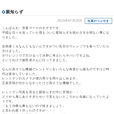
親知らず
2015年07月24日
社員のつぶやき
こんばんわ、営業マーケのオサダです。
平穏な日々を送っていた僕もついに親知らずを抜かざるを得ない事にな
りました。
全然痛くもなんともないんですがつい先日ホウレンソウを食べていたら
欠けました。
ホウレンソウで欠けるって冷静に考えたらヤバいですよね。
というわけで歯医者さんに行ってきました。
なんか高そうな機械でレントゲンをいろんな角度から撮るのですけど時
代は進歩していました。
レントゲンのカメラが僕の周りを周りはじめます。
正直意味が分からなかったけど高そうな機械でした。
レントゲン写真を見ると親知らずの中に空洞が・・・
どうやら奥にありすぎたせいで見えないところから虫歯になっていたよ
うです。
「もう治療も糞もないので抜きましょう」
と言われ散々渋ったのですが・・・