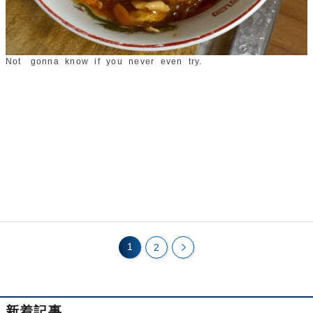
Not gonna know if you never even try.
1
2
新着記事