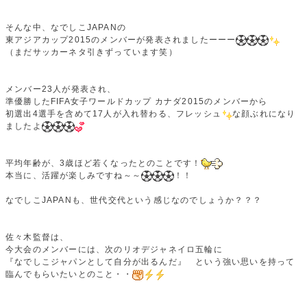
そんな中、なでしこJAPANの
東アジアカップ2015のメンバーが発表されましたーーー
（まだサッカーネタ引きずっています笑）
メンバー23人が発表され、
準優勝したFIFA女子ワールドカップ カナダ2015のメンバーから
初選出4選手を含めて17人が入れ替わる、フレッシュ
な顔ぶれになり
ましたよ
平均年齢が、3歳ほど若くなったとのことです！
本当に、活躍が楽しみですね～～
！！
なでしこJAPANも、世代交代という感じなのでしょうか？？？
佐々木監督は、
今大会のメンバーには、次のリオデジャネイロ五輪に
『なでしこジャパンとして自分が出るんだ』 という強い思いを持って
臨んでもらいたいとのこと・・