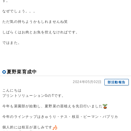
す。
なぜでしょう。。。
ただ気の持ちようかもしれませんね笑
しばらくはお肉とお魚を控えなければです。
ではまた。
夏野菜育成中
2024年05月02日
部活動報告
こんにちは
プリントソリューションGのTです。
今年も菜園部が始動し、夏野菜の苗植えを先日行いました
今年のラインナップはきゅうり・ナス・枝豆・ピーマン・パプリカ
個人的には枝豆が楽しみです