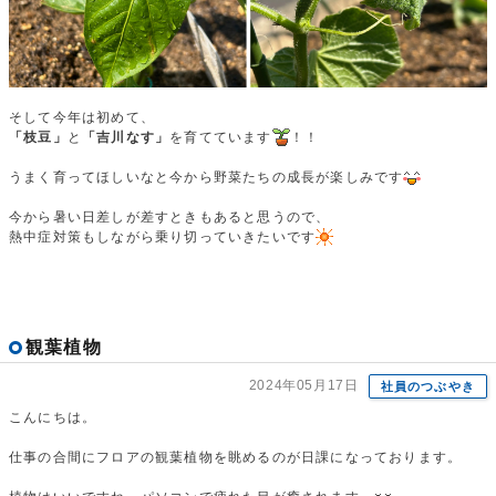
そして今年は初めて、
「枝豆」
と
「吉川なす」
を育てています
！！
うまく育ってほしいなと今から野菜たちの成長が楽しみです
今から暑い日差しが差すときもあると思うので、
熱中症対策もしながら乗り切っていきたいです
観葉植物
2024年05月17日
社員のつぶやき
こんにちは。
仕事の合間にフロアの観葉植物を眺めるのが日課になっております。