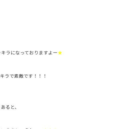
ラキラになっておりますよー
★
ラキラで素敵です！！！
てあると、
！