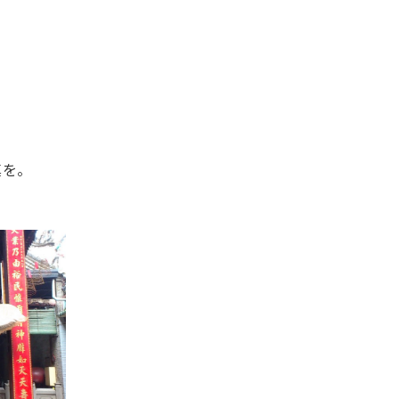
、
。
真を。