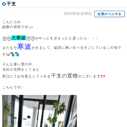
干支
2021年01月29日
社員のつぶやき
こんにちわ
総務の宮田です
大寒波
がやっとすぎさったと思ったら・・・
寒波
またもや
がきまして、猛烈に寒い日々をすごしているこの頃で
す
そんな寒い雪の中、
当社の玄関をくぐると
干支の置物
窓口にてお出迎えしてくれる
がございます
こちらです↓