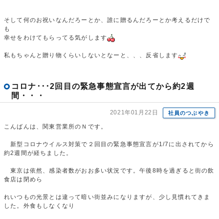
そして何のお祝いなんだろーとか、誰に贈るんだろーとか考えるだけで
も
幸せをわけてもらってる気がします
私もちゃんと贈り物くらいしないとなーと、、、反省します
コロナ･･･2回目の緊急事態宣言が出てから約2週
間・・・
2021年01月22日
社員のつぶやき
こんばんは、関東営業所のＮです。
新型コロナウイルス対策で２回目の緊急事態宣言が1/7に出されてから
約2週間が経ちました。
東京は依然、感染者数がおお多い状況です。午後8時を過ぎると街の飲
食店は閉めら
れいつもの光景とは違って暗い街並みになりますが、少し見慣れてきま
した。外食もしなくなり