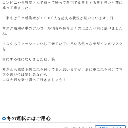
コンビニや弁当屋さんで買って帰って自宅で食事をする事も当たり前に
成って来ました。
東京は日々感染者が１００0人を超える状況が続いています。汗
マスク着用や手のアルコール消毒を持ち歩くのは当たり前に成りました
ね。
マスクもファッション化して来ていていろいろ色々なデザインのマスク
を
目にする様になりましたね。笑
皆さんも感染予防に気を付けてると思いますが、更に更に気を付けてマ
スク選び位は楽しみながら
コロナ過を乗り切って行きましょう！
冬の運転にはご用心