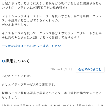
と紹介されているように大きい看板などを制作するときに使用されるも
のですが、グラシスはA3両面印刷の社内報です。
フォトショップやイラストレーターを使わずとも、誰でも紙面「グラシ
ス」を編集することができるすぐれもの。
デジオありがとう。
今月号もデジオを使って、グラシス係はナウでホットでグレートな記事
を社員のみなさまにお届けするべく奮闘しております！
デジオの詳細はこちらからご確認ください。
採用について
2020年11月11日
会社でのできごと
みなさんこんにちは。
クリエイティブサービスGの藤堂です。
採用ページに載せる写真が必要とのことで、本日撮影に協力することに
なりました。
3年前までは採用サイトを見る側でしたが、サイトを「見せる側」になり