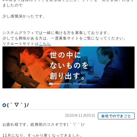
ましたので
少し感慨深かったです。
システムグラフィでは一緒に働ける方を募集しております。
少しでも興味がある方は、一度募集サイトをご覧になってください。
リクルートサイトは
こちら
( ´ ▽ ` )ﾉ
2020年11月05日
会社でのできごと
お疲れ様です。総務部のコスギです( ´ ▽ ` )ﾉ
11月になり、すっかり寒くなってきました。