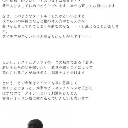
今年初めてのブログですのでまずは挨拶を・・・
新年あけましておめでとうございます。本年も宜しくお願いします
なぜ、このようなタイトルにしたかといいますと
僕ぐらいの年齢になると物の考え方やとらえ方が
凝りかたまってきてしまう年齢なのかな・・・と感じることがありま
す。
アイデアがでないと行き詰まりになりがちです・・・
しかし、システムグラフィの一つの魅力である「若さ」
若い子たちの話を聞いたり、意見を聞くことによって
驚かされることが結構多く、刺激をよく受けます
ということで今年はアイデアを常に意識して
働くことできっと、効率やビジネスチャンスが広がる
はずなので、アイデアという刺激をどんどん
古臭いオッサン脳に叩き込んでいきたいと思います