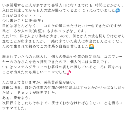
いざ開場すると人が多すぎて会場入口に行くまでにも1時間ほどかかり、
入口に到達してからも人の波が襲ってくるようにうねっていました
これがコミケか・・・。
少し来たことに後悔(笑）
目的はほとんどなく、「コミケの風に当たりたい｣一心できたのですが、
風どころか人の波(肉壁)にもまれっっぱなしです。
ただ1つ、私は人より体格が大きいので、何とか人の波を切り分けながら
進むことが出来ましたが、一緒に来ていた友人は本当にしんどそうだっ
たので生まれて初めてこの体系を自画自賛しました
頼まれていたものも購入し、個人の作品や企業の限定商品、コスプレー
ヤーのみなさんを色々拝見できたので、個人的には大満足です。
中にはシステムグラフィのお客様の姿も出展しているところに顔を出す
ことが出来たのも嬉しい一コマでした
ただ敢えて言いますが、滅茶苦茶足が痛い。
理由は明白、自分の体重の付加が6時間以上はずっとかかりっぱなしだっ
たＭｙ Ｆｏｏｔが限界でした。
あぁ、痩せよう。
次回行くとしたらそれまでに痩せておかなければならないことを悟るコ
ウヤマでした。