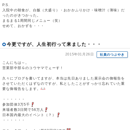
P.S.
入院中の朝食が、白飯（大盛り）・おかかふりかけ・味噌汁（薄味）だ
ったのがきつかった。
まるまる1周間同じメニュー（笑）
せめて、おかずを・・・
今更ですが、人生初行って来ました・・・
2015年01月26日
社員のつぶやき
こんにちは～。
営業部中部Ｇのコウヤマでぇーす！
久々にブログを書いてますが、本当は先日ありました展示会の御報告を
させていただくはずなのですが、私としたことがすっかり忘れていた重
要な御報告をします。
・・・・・・
参加団体3万5千
来場者数3日間で56万人
日本国内最大のイベント（？）
・・・・・・