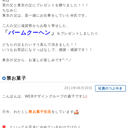
私は
実の父と東京の父にプレゼントを贈りました！！！
ちなみに
東京の父は、昔一緒にお仕事をしていたＭ氏です。
二人の父に滋賀県からお取り寄せした、
「
バームクーヘン
」
をプレゼントしました☆
どちらの父もたいそう喜んで頂きました！！
いつもお世話になりっぱなしで、感謝・感謝です！！
東京の父から、お返しが楽しみです^-^／
禁お菓子
2011年06月20日
社員のつぶやき
こんばんは、WEBデザイングループの森下です
只今、わたくし
禁お菓子生活
をしています
禁
、といっても完全にやめているわけではなく、