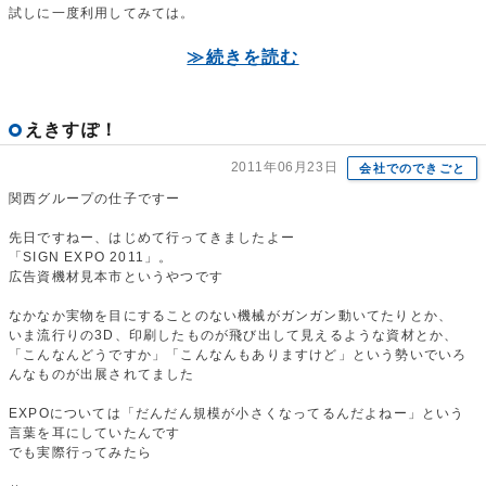
試しに一度利用してみては。
≫続きを読む
えきすぽ！
2011年06月23日
会社でのできごと
関西グループの仕子ですー
先日ですねー、はじめて行ってきましたよー
「SIGN EXPO 2011」。
広告資機材見本市というやつです
なかなか実物を目にすることのない機械がガンガン動いてたりとか、
いま流行りの3D、印刷したものが飛び出して見えるような資材とか、
「こんなんどうですか」「こんなんもありますけど」という勢いでいろ
んなものが出展されてました
EXPOについては「だんだん規模が小さくなってるんだよねー」という
言葉を耳にしていたんです
でも実際行ってみたら