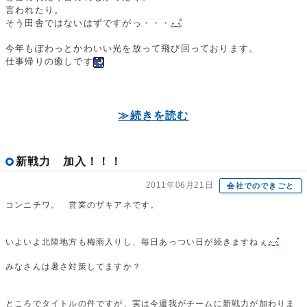
言われたり。
そう田舎ではないはずですがっ・・・
今年もぽわっとかわいい光を放って飛び回っております。
仕事帰りの癒しです
≫続きを読む
新戦力 加入！！！
2011年06月21日
会社でのできごと
コンニチワ。 営業のザキアネです。
いよいよ北陸地方も梅雨入りし、毎日あっつい日が続きますねぇ
みなさんは暑さ対策してますか？
ところでタイトルの件ですが、実は今週我がチームに新戦力が加わりま