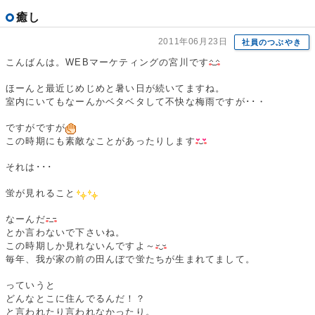
癒し
2011年06月23日
社員のつぶやき
こんばんは。WEBマーケティングの宮川です
ほーんと最近じめじめと暑い日が続いてますね。
室内にいてもなーんかベタベタして不快な梅雨ですが･･・
ですがですが
この時期にも素敵なことがあったりします
それは･･･
蛍が見れること
なーんだ
とか言わないで下さいね。
この時期しか見れないんですよ～
毎年、我が家の前の田んぼで蛍たちが生まれてまして。
っていうと
どんなとこに住んでるんだ！？
と言われたり言われなかったり。