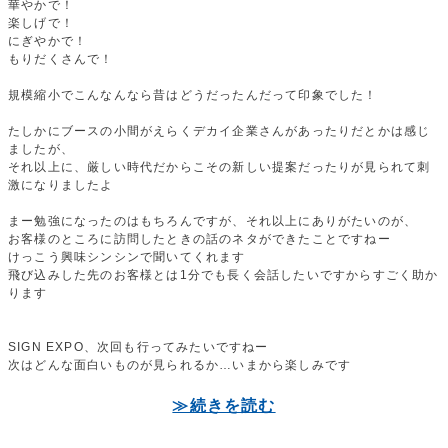
華やかで！
楽しげで！
にぎやかで！
もりだくさんで！
規模縮小でこんなんなら昔はどうだったんだって印象でした！
たしかにブースの小間がえらくデカイ企業さんがあったりだとかは感じ
ましたが、
それ以上に、厳しい時代だからこその新しい提案だったりが見られて刺
激になりましたよ
まー勉強になったのはもちろんですが、それ以上にありがたいのが、
お客様のところに訪問したときの話のネタができたことですねー
けっこう興味シンシンで聞いてくれます
飛び込みした先のお客様とは1分でも長く会話したいですからすごく助か
ります
SIGN EXPO、次回も行ってみたいですねー
次はどんな面白いものが見られるか…いまから楽しみです
≫続きを読む