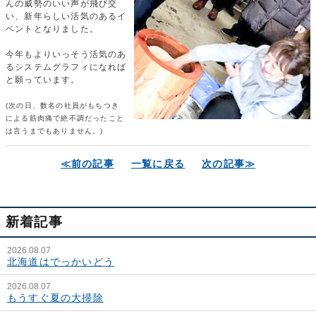
んの威勢のいい声が飛び交
い、新年らしい活気のあるイ
ベントとなりました。
今年もよりいっそう活気のあ
るシステムグラフィになれば
と願っています。
(次の日、数名の社員がもちつき
による筋肉痛で絶不調だったこと
は言うまでもありません。)
≪前の記事
一覧に戻る
次の記事≫
新着記事
2026.08.07
北海道はでっかいどう
2026.08.07
もうすぐ夏の大掃除