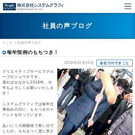
社員の声ブログ
トップ
>
社員の声ブログ
毎年恒例のもちつき！
2018年01月15日
会社でのできごと
クリエイティブサービスグル
ープのジョウチです。
遅ればせながら2018年、今
年もよろしくお願いいたしま
す！
システムグラフィでは毎年仕
事始めの日に、もちつきのイ
ベントを行っています。
あいにくの雨模様で寒い日で
したが、もちをつく度に皆さ