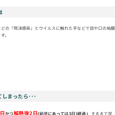
は
などの「飛沫感染」とウイルスに触れた手などで目や口の粘
ます。
しまったら･･･
5日
解熱後2日
」
かつ
(幼児にあっては3日)経過
するまで学