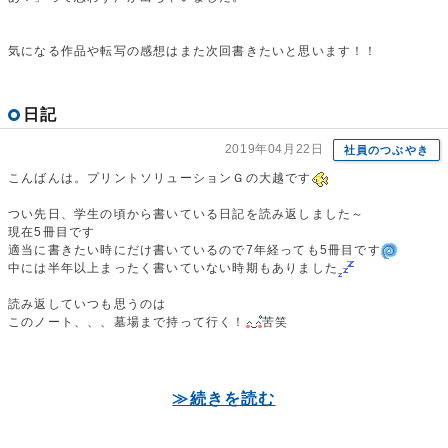
気になる作品や転写の感想はまた次回書きたいと思います！！
日記
2019年04月22日
社員のつぶやき
こんばんは。プリントソリューションＧの大越です
つい先日、学生の頃から書いている日記を読み返しました～
現在5冊目です
適当に書きたい時にだけ書いているので7年経っても5冊目です
中には半年以上まったく書いていない時期もありました
読み返していつも思うのは
このノート、、、墓場まで持って行く！
苦笑
≫続きを読む