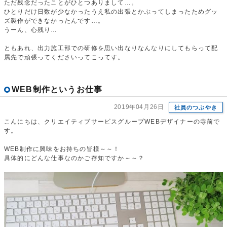
ただ残念だったことがひとつありまして…。
ひとりだけ日数が少なかったうえ私の出張とかぶってしまったためグッ
ズ製作ができなかったんです…。
うーん、心残り…
ともあれ、出力施工部での研修を思い出なりなんなりにしてもらって配
属先で頑張ってくださいってこってす。
WEB制作というお仕事
2019年04月26日
社員のつぶやき
こんにちは、クリエイティブサービスグループWEBデザイナーの寺前で
す。
WEB制作に興味をお持ちの皆様～～！
具体的にどんな仕事なのかご存知ですか～～？