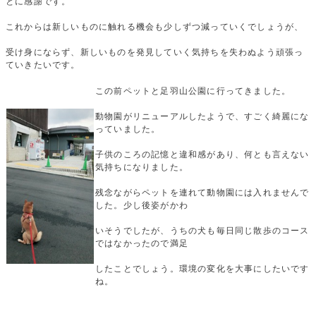
とに感謝です。
これからは新しいものに触れる機会も少しずつ減っていくでしょうが、
受け身にならず、新しいものを発見していく気持ちを失わぬよう頑張っ
ていきたいです。
この前ペットと足羽山公園に行ってきました。
動物園がリニューアルしたようで、すごく綺麗にな
っていました。
子供のころの記憶と違和感があり、何とも言えない
気持ちになりました。
残念ながらペットを連れて動物園には入れませんで
した。少し後姿がかわ
いそうでしたが、うちの犬も毎日同じ散歩のコース
ではなかったので満足
したことでしょう。環境の変化を大事にしたいです
ね。