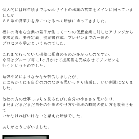
個人的には昨年頃まではwebサイトの構築の営業をメインに回っていま
したが
ＳＥ系の営業力を身につけるべく研修に通ってきました。
福井の有名な企業の若手が集って一つの仮想企業に対しヒアリングから
要求定義、要件定義、提案書作成、プレゼンまでの一連の
プロセスを学ぶというものでした。
これまで行っていた研修は受身のものが多かったのですが、
今回はグループ毎に1ヶ月かけて提案書を完成させてプレゼンを
行うというものでした。
勉強不足によりなかなか苦労しましたが、
とにもかくにも自分の力のなさも思いっきり痛感し、いい刺激になりま
した。
他社の方の仕事っぷりを見るたびに自分の小ささを思い知り、
まだまだまだまだ自分の仕事のやり方や普段の時間の使い方を改善させ
て
いかなければいけないと思えた研修でした。
ありがとうございました。