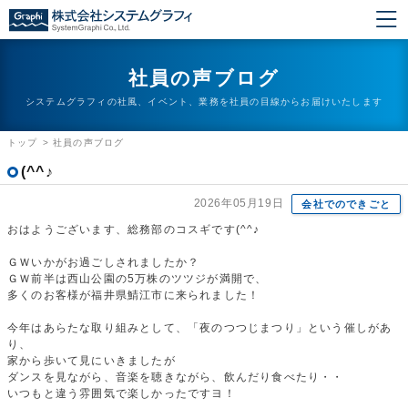
社員の声ブログ
システムグラフィの社風、イベント、業務を社員の目線からお届けいたします
トップ
>
社員の声ブログ
(^^♪
2026年05月19日
会社でのできごと
おはようございます、総務部のコスギです(^^♪
ＧＷいかがお過ごしされましたか？
ＧＷ前半は西山公園の5万株のツツジが満開で、
多くのお客様が福井県鯖江市に来られました！
今年はあらたな取り組みとして、「夜のつつじまつり」という催しがあ
り、
家から歩いて見にいきましたが
ダンスを見ながら、音楽を聴きながら、飲んだり食べたり・・
いつもと違う雰囲気で楽しかったですヨ！