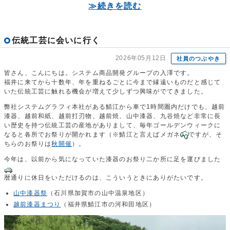
≫続きを読む
伝統工芸に会いに行く
2026年05月12日
社員のつぶやき
皆さん、こんにちは。システム商品開発グループの入澤です。
福井に来てから十数年、年を重ねるごとに今まで縁遠いものだと感じて
いた伝統工芸に触れる機会が増えて少しずつ興味がでてきました。
弊社システムグラフィ本社がある鯖江から車で1時間圏内だけでも、越前
漆器、越前和紙、越前打刃物、越前焼、山中漆器、九谷焼など非常に長
い歴史を持つ伝統工芸の産地がありまして、毎年ゴールデンウィークに
なると各所でお祭りが開かれます（※鯖江と言えばメガネ
ですが、そ
ちらのお祭りは
秋開催
）。
今年は、以前から気になっていた漆器のお祭り二か所に足を運びました
暦通りに休日をいただけるのは、こういうときにありがたいです。
山中漆器祭
（石川県加賀市の山中温泉地区）
越前漆器まつり
（福井県鯖江市の河和田地区）