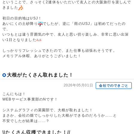
ということで、さっそく2連休をいただいて友人との大阪旅行を楽しんで
きました
初日の目的地はUSJ！
あいにくの土砂降り
でしたが、逆に「雨のUSJ」は初めてだったの
で、
いつもとは違う雰囲気の中で、友人と思い切り楽しみ、非常に思い出深
い1日となりました
しっかりリフレッシュできたので、また仕事も頑張れそうです。
メモリアル休暇、ありがとうございました！
大根がたくさん取れました！
2026年05月01日
会社でのできごと
こんにちは！
WEBサービス事業部のNです！
システムグラフィの菜園部で、大根が取れました！
まさか、会社の畑でしっかりした大根ができるのだろうか……と
不安でしたが結果は……？
\\たくさん収穫できました！//