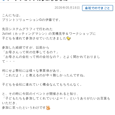
2026年05月18日
会社でのできごと
こんにちは。
プリントソリューションGの伊藤です。
先日システムグラフィで行われた
Juliet（カッティングマシン）の実機見学＆ワークショップに
子どもを連れて参加させていただきました
参加した経緯ですが、以前から
「お母さんって何の仕事してるの？」
「お母さんの会社って何の会社なの？」とよく聞かれておりまし
て・・・
何にせよ弊社には様々な事業体があり、
「これだよ！」と教えるのが中々難しかったんですね。
子どもを会社に連れていく機会なんてもちろんなく。
と、その時に今回のイベントが開催されると知り、
「子どもたちも参加してくれていいよー！」というありがたいお言葉も
いただき、
参加に至ったというわけです