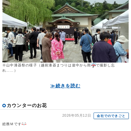
※山中漆器祭の様子（越前漆器まつりは途中から雨
で撮影し忘
れ……）
≫続きを読む
カウンターのお花
2026年05月12日
会社でのできごと
総務Ｍです