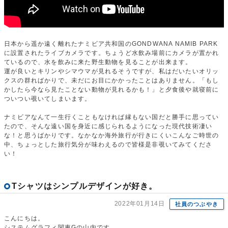
日本から遥か遠く離れたナミビア共和国のGONDWANA NAMIB PARK
に設置されたライブカメラです。ちょうど水飲み場前にカメラが置かれ
ているので、水を飲みに来た野生動物を見ることが出来ます。
運が良いとキリンやシマウマが見れるそうですが、私はだいたいオリッ
クスの群ればかりで、未だにお目にかかったことはありません。「もし
かしたら今なら見たことない動物が見れるかも！」と夕食後や就寝前に
ついつい覗いてしまいます。
ナミビアなんて一生行くこともなければ縁もない国だと勝手に思ってい
たので、そんな遠い国を身近に感じられるようになった現代技術凄い
な！と思うばかりです。なかなか海外旅行が行きにくいこんなご時世の
中、ちょっとした旅行気分が味わえるので皆様是非覗いてみてくださ
い！
Tシャツはシンプルデザインが好き。
2022年01月14日
社員のつぶやき
こんにちは。
システムグラフィ関東Gの山内です。