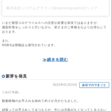
株式会社システムグラフィ(@systemgraphi)がシェアした投稿
いまだ新型コロナウイルスへの注意が必要な状況ではありますが、
感染対策をしっかりと行いながら、皆さまのご来場を心よりお待ちして
おります。
また、
OGBSは情報誌も発刊されています。
≫続きを読む
新芽を発見
2022年01月24日
会社でのできごと
こんにちは。
観葉植物のお手入れを始めて約２か月がたちました。
頑張ってお手入れしてるつもりが、中には元気がなくなってくるコもい