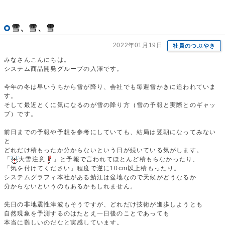
雪、雪、雪
2022年01月19日
社員のつぶやき
みなさんこんにちは。
システム商品開発グループの入澤です。
今年の冬は早いうちから雪が降り、会社でも毎週雪かきに追われていま
す。
そして最近とくに気になるのが雪の降り方（雪の予報と実際とのギャッ
プ）です。
前日までの予報や予想を参考にしていても、結局は翌朝になってみない
と
どれだけ積もったか分からないという日が続いている気がします。
「
大雪注意
」と予報で言われてほとんど積もらなかったり、
「気を付けてください」程度で逆に10cm以上積もったり。
システムグラフィ本社がある鯖江は盆地なので天候がどうなるか
分からないというのもあるかもしれません。
先日の非地震性津波もそうですが、どれだけ技術が進歩しようとも
自然現象を予測するのはたとえ一日後のことであっても
本当に難しいのだなと実感しています。