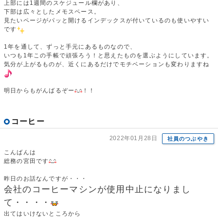
上部には1週間のスケジュール欄があり、
下部は広々としたメモスペース。
見たいページがパッと開けるインデックスが付いているのも使いやすい
です
1年を通して、ずっと手元にあるものなので、
いつも1年この手帳で頑張ろう！と思えたものを選ぶようにしています。
気分が上がるものが、近くにあるだけでモチベーションも変わりますね
明日からもがんばるぞー
！！
コーヒー
2022年01月28日
社員のつぶやき
こんばんは
総務の宮田です
昨日のお話なんですが・・・
会社のコーヒーマシンが使用中止になりまし
て・・・・
出てはいけないところから