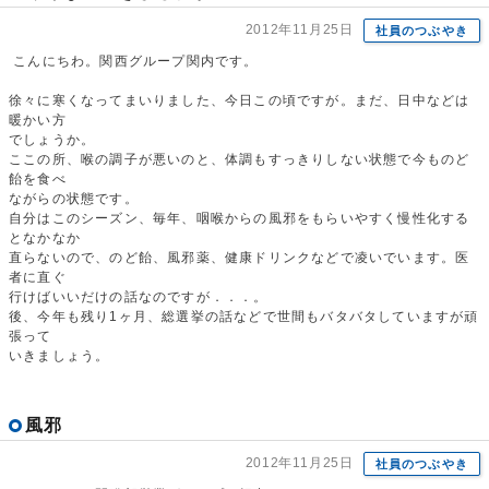
2012年11月25日
社員のつぶやき
こんにちわ。関西グループ関内です。
徐々に寒くなってまいりました、今日この頃ですが。まだ、日中などは
暖かい方
でしょうか。
ここの所、喉の調子が悪いのと、体調もすっきりしない状態で今ものど
飴を食べ
ながらの状態です。
自分はこのシーズン、毎年、咽喉からの風邪をもらいやすく慢性化する
となかなか
直らないので、のど飴、風邪薬、健康ドリンクなどで凌いでいます。医
者に直ぐ
行けばいいだけの話なのですが．．．。
後、今年も残り1ヶ月、総選挙の話などで世間もバタバタしていますが頑
張って
いきましょう。
風邪
2012年11月25日
社員のつぶやき