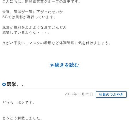
こんにちは。開発部営業グループの畑中です。
最近、気温が一気に下がったせいか、
SGでは風邪が流行っています。
風邪が風邪をよぶような形でどんどん
感染しているような・・・。
うがい手洗い、マスクの着用など体調管理に気を付けましょう。
≫続きを読む
選挙。。
2012年11月25日
社員のつぶやき
どうも ボクです。
とうとう解散しました。