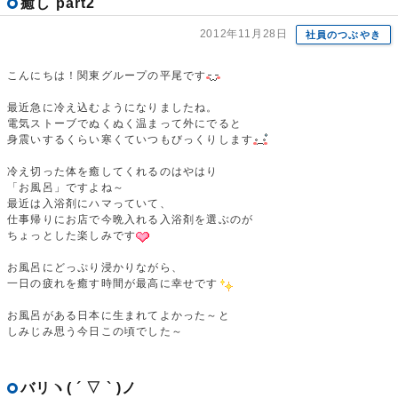
癒し part2
2012年11月28日
社員のつぶやき
こんにちは！関東グループの平尾です
最近急に冷え込むようになりましたね。
電気ストーブでぬくぬく温まって外にでると
身震いするくらい寒くていつもびっくりします
冷え切った体を癒してくれるのはやはり
「お風呂」ですよね～
最近は入浴剤にハマっていて、
仕事帰りにお店で今晩入れる入浴剤を選ぶのが
ちょっとした楽しみです
お風呂にどっぷり浸かりながら、
一日の疲れを癒す時間が最高に幸せです
お風呂がある日本に生まれてよかった～と
しみじみ思う今日この頃でした～
バリヽ( ´ ▽ ` )ノ