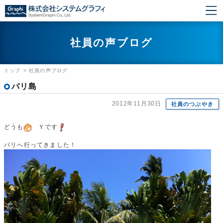
社員の声ブログ
トップ
>
社員の声ブログ
バリ島
2012年11月30日
社員のつぶやき
どうも
Ｙです
バリへ行ってきました！