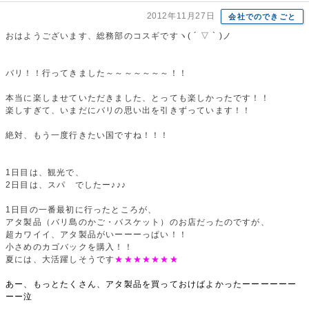
2012年11月27日
会社でのできごと
おはようございます、総務部のコスギですヽ( ´ ▽ ` )ノ
バリ！！行ってきました～～～～～～～！！
本当に楽しませていただきました、とっても楽しかったです！！
楽しすぎて、いまだにバリの思い出を引きずっています！！
絶対、もう一度行きたい国ですね！！！
1日目は、観光で、
2日目は、スパ でしたー♪♪♪
1日目の一番最初に行ったところが、
アタ製品（バリ島のかご・バスケット）のお店だったのですが、
超カワイイ、アタ製品がいーーーっぱい！！
小さめのカゴバックを購入！！
夏には、大活躍しそうです
★★★★★★★
あー、もっとたくさん、アタ製品を買っておけばよかったーーーーーー
ーー泣