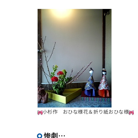
小杉作 おひな様花＆折り紙おひな様
惨劇…