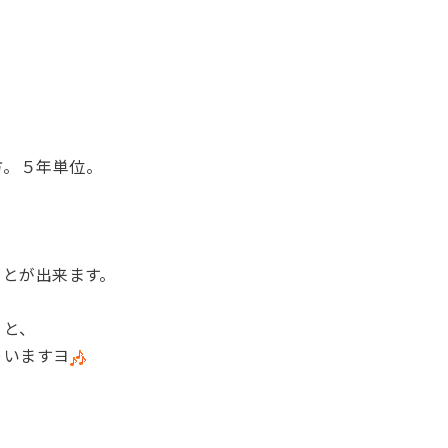
、
。５年単位。
。
ことが出来ます。
くと、
ゃいますヨ