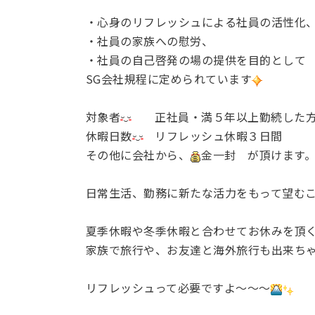
・心身のリフレッシュによる社員の活性化
・社員の家族への慰労、
・社員の自己啓発の場の提供を目的として
SG会社規程に定められています
対象者
正社員・満５年以上勤続した方
休暇日数
リフレッシュ休暇３日間
その他に会社から、
金一封 が頂けます
日常生活、勤務に新たな活力をもって望む
夏季休暇や冬季休暇と合わせてお休みを頂
家族で旅行や、お友達と海外旅行も出来ち
リフレッシュって必要ですよ～～～