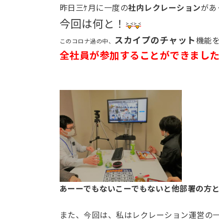
昨日三ｹ月に一度の
社内レクレーション
があ
今回は何と！
スカイプのチャット
機能
このコロナ過の中、
全社員が参加することができまし
あーーでもないこーでもないと他部署の方
また、今回は、私はレクレーション運営の