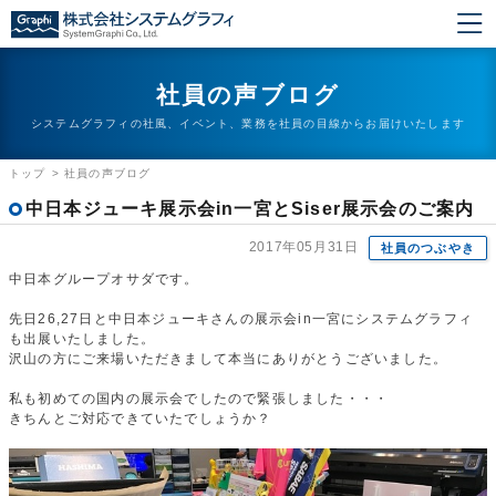
社員の声ブログ
システムグラフィの社風、イベント、業務を社員の目線からお届けいたします
トップ
>
社員の声ブログ
中日本ジューキ展示会in一宮とSiser展示会のご案内
2017年05月31日
社員のつぶやき
中日本グループオサダです。
先日26,27日と中日本ジューキさんの展示会in一宮にシステムグラフィ
も出展いたしました。
沢山の方にご来場いただきまして本当にありがとうございました。
私も初めての国内の展示会でしたので緊張しました・・・
きちんとご対応できていたでしょうか？