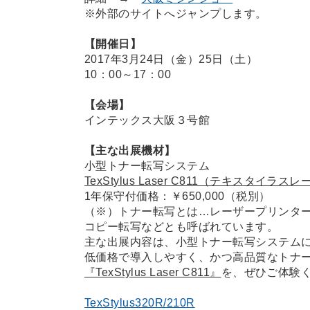
※外部のサイトへジャンプします。
【開催日】
2017年3月24日（金）25日（土）
10：00～17：00
【会場】
インテックス大阪３号館
【主な出展機材】
小型トナー転写システム
TexStylus Laser C811（テキスタイラス
1年保守付価格：￥650,000（税別）
（※）トナー転写とは…レーザープリンタ
コピー転写などとも呼ばれています。
主な出展内容は、小型トナー転写システム
低価格で導入しやすく、かつ高品質なトナ
『TexStylus Laser C811』
を、ぜひご体験
TexStylus320R/210R