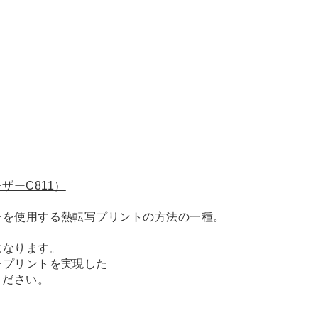
レーザーC811）
ーを使用する熱転写プリントの方法の一種。
になります。
ープリントを実現した
ください。