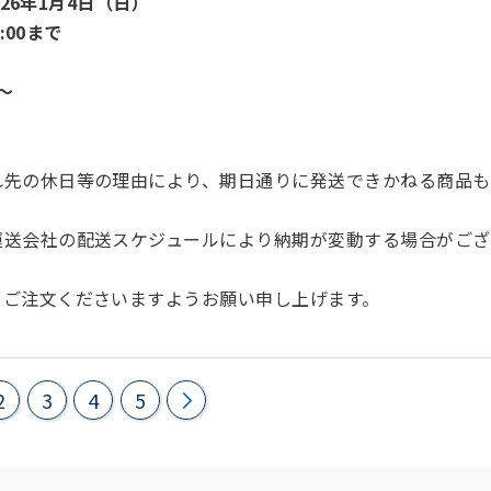
026年1月4日（日）
:00まで
～
れ先の休日等の理由により、期日通りに発送できかねる商品も
運送会社の配送スケジュールにより納期が変動する場合がござ
てご注文くださいますようお願い申し上げます。
2
3
4
5