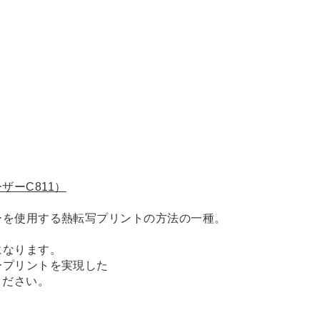
レーザーC811）
ーを使用する熱転写プリントの方法の一種。
になります。
ープリントを実現した
ください。