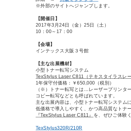
※外部のサイトへジャンプします。
【開催日】
2017年3月24日（金）25日（土）
10：00～17：00
【会場】
インテックス大阪３号館
【主な出展機材】
小型トナー転写システム
TexStylus Laser C811（テキスタイラス
1年保守付価格：￥650,000（税別）
（※）トナー転写とは…レーザープリンタ
コピー転写などとも呼ばれています。
主な出展内容は、小型トナー転写システム
低価格で導入しやすく、かつ高品質なトナ
『TexStylus Laser C811』
を、ぜひご体験
TexStylus320R/210R