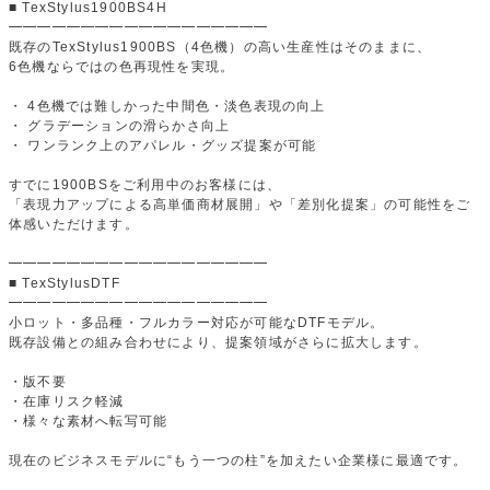
■ TexStylus1900BS4H
━━━━━━━━━━━━━━━━━━
既存のTexStylus1900BS（4色機）の高い生産性はそのままに、
6色機ならではの色再現性を実現。
・ 4色機では難しかった中間色・淡色表現の向上
・ グラデーションの滑らかさ向上
・ ワンランク上のアパレル・グッズ提案が可能
すでに1900BSをご利用中のお客様には、
「表現力アップによる高単価商材展開」や「差別化提案」の可能性をご
体感いただけます。
━━━━━━━━━━━━━━━━━━
■ TexStylusDTF
━━━━━━━━━━━━━━━━━━
小ロット・多品種・フルカラー対応が可能なDTFモデル。
既存設備との組み合わせにより、提案領域がさらに拡大します。
・版不要
・在庫リスク軽減
・様々な素材へ転写可能
現在のビジネスモデルに“もう一つの柱”を加えたい企業様に最適です。