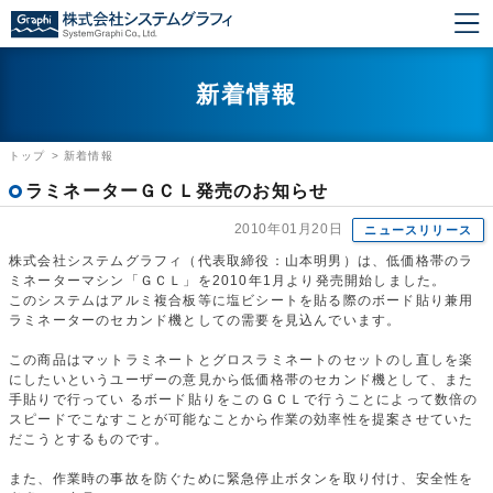
新着情報
トップ
>
新着情報
ラミネーターＧＣＬ発売のお知らせ
2010年01月20日
ニュースリリース
株式会社システムグラフィ（代表取締役：山本明男）は、低価格帯のラ
ミネーターマシン「ＧＣＬ」を2010年1月より発売開始しました。
このシステムはアルミ複合板等に塩ビシートを貼る際のボード貼り兼用
ラミネーターのセカンド機としての需要を見込んでいます。
この商品はマットラミネートとグロスラミネートのセットのし直しを楽
にしたいというユーザーの意見から低価格帯のセカンド機として、また
手貼りで行ってい るボード貼りをこのＧＣＬで行うことによって数倍の
スピードでこなすことが可能なことから作業の効率性を提案させていた
だこうとするものです。
また、作業時の事故を防ぐために緊急停止ボタンを取り付け、安全性を