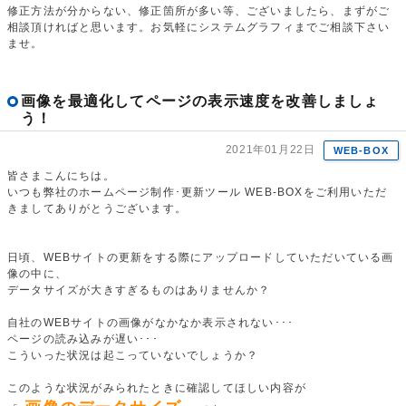
修正方法が分からない、修正箇所が多い等、ございましたら、まずがご
相談頂ければと思います。お気軽にシステムグラフィまでご相談下さい
ませ。
画像を最適化してページの表示速度を改善しましょ
う！
2021年01月22日
WEB-BOX
皆さまこんにちは。
いつも弊社のホームページ制作･更新ツール WEB-BOXをご利用いただ
きましてありがとうございます。
日頃、WEBサイトの更新をする際にアップロードしていただいている画
像の中に、
データサイズが大きすぎるものはありませんか？
自社のWEBサイトの画像がなかなか表示されない･･･
ページの読み込みが遅い･･･
こういった状況は起こっていないでしょうか？
このような状況がみられたときに確認してほしい内容が