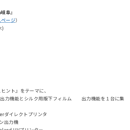
n岐阜』
ムページ
）
)
スヒント』をテーマに、
･･昇華出力機能とシルク用版下フィルム 出力機能を１台に集
erダイレクトプリンタ
ーン出力機
and UVプリンター