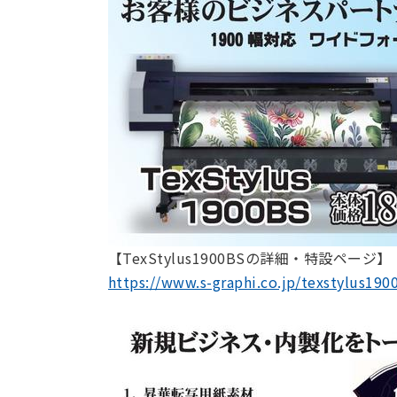
【TexStylus1900BSの詳細・特設ページ】
https://www.s-graphi.co.jp/texstylus190