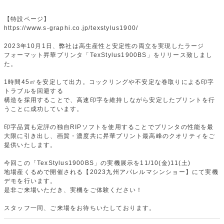
【特設ページ】
https://www.s-graphi.co.jp/texstylus1900/
2023年10月1日、弊社は高生産性と安定性の両立を実現したラージ
フォーマット昇華プリンタ「TexStylus1900BS」をリリース致しまし
た。
1時間45㎡を安定して出力。コックリングや不安定な巻取りによる印字
トラブルを回避する
構造を採用することで、高速印字を維持しながら安定したプリントを行
うことに成功しています。
印字品質も定評の独自RIPソフトを使用することでプリンタの性能を最
大限に引き出し、画質・濃度共に昇華プリント最高峰のクオリティをご
提供いたします。
今回この「TexStylus1900BS」の実機展示を11/10(金)11(土)
地場産くるめで開催される【2023九州アパレルマシンショー】にて実機
デモを行います。
是非ご来場いただき、実機をご体験ください！
スタッフ一同、ご来場をお待ちいたしております。