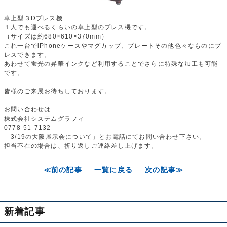
卓上型３Dプレス機
１人でも運べるくらいの卓上型のプレス機です。
（サイズは約680×610×370mm）
これ一台でiPhoneケースやマグカップ、プレートその他色々なものにプ
レスできます。
あわせて蛍光の昇華インクなど利用することでさらに特殊な加工も可能
です。
皆様のご来展お待ちしております。
お問い合わせは
株式会社システムグラフィ
0778-51-7132
「3/19の大阪展示会について」とお電話にてお問い合わせ下さい。
担当不在の場合は、折り返しご連絡差し上げます。
≪前の記事
一覧に戻る
次の記事≫
新着記事