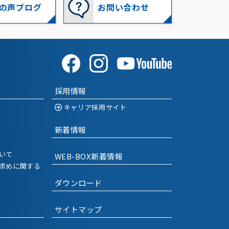
の声ブログ
お問い合わせ
2018-12
(3)
2018-11
(4)
2018-10
(2)
2018-09
(1)
採用情報
2018-08
(1)
キャリア採用サイト
2018-06
(1)
新着情報
2018-04
(2)
いて
WEB-BOX新着情報
求めに関する
ダウンロード
サイトマップ