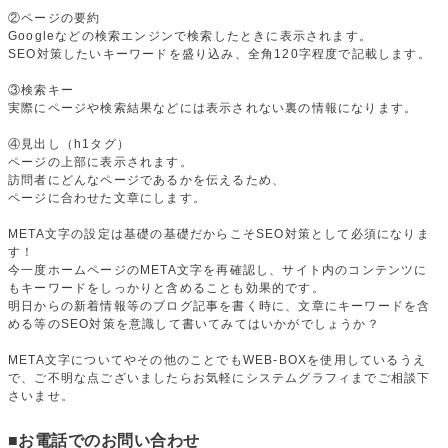
②ページの要約
Googleなどの検索エンジンで検索したときに表示されます。
SEO対策したいキーワードを盛り込み、全角120字程度で記載します。
③検索キー
実際にページや検索結果などには表示されない裏の情報になります。
④見出し（h1タグ）
ページの上部に表示されます。
訪問者にどんなページであるかを伝えるため、
ページに合わせた文章にします。
META文字の設定は基礎の基礎だからこそSEO対策として必須になりま
す！
今一度ホームページのMETA文字を再確認し、サイト内のコンテンツに
もキーワードをしっかりと含めることも効果的です。
明日からの新着情報等のブログ記事を書く時に、文章にキーワードを含
める等のSEO対策を意識して書いてみてはいかがでしょうか？
META文字についてやその他のことでもWEB-BOXを使用しているうえ
で、ご不明な点ございましたらお気軽にシステムグラフィまでご相談下
さいませ。
■お電話でのお問い合わせ