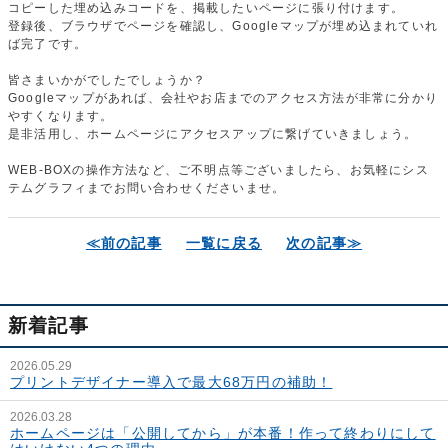
コピーした埋め込みコードを、掲載したいページに張り付けます。
登録後、ブラウザでページを確認し、Googleマップが埋め込まれていれ
ば完了です。
皆さまいかがでしたでしょうか？
Googleマップがあれば、会社やお店までのアクセス方法が非常に分かり
やすくなります。
是非活用し、ホームページにアクセスアップに繋げていきましょう。
WEB-BOXの操作方法など、ご不明点等ございましたら、お気軽にシス
テムグラフィまでお問い合わせくださいませ。
≪前の記事
一覧に戻る
次の記事≫
新着記事
2026.05.29
プリントデザイナー導入で最大68万円の補助！
2026.03.28
ホームページは「公開してから」が本番！作って終わりにして