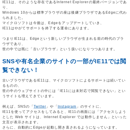
IE11は、そのような存在であるInternet Explorerの最終バージョンであ
り、
Windows 10からは標準ブラウザの座は後継ブラウザであるEdgeに代わ
られました。
マイクロソフトは今後は、Edgeをアップデートしていき、
IE11はやがてサポートを終了する運命にあります。
つまりIE11は、Edgeという新しいブラウザが生まれる前の時代のブラ
ウザであり、
世の中では既に「古いブラウザ」という扱いになりつつあります。
SNSや有名企業のサイトの一部がIE11では閲
覧できない！
古いブラウザであるIE11は、マイクロソフトによるサポートは続いてい
るものの、
世の中のウェブサイトの中には「IE11には未対応で閲覧できない」とい
うサイトも増えてきています。
例えば、SNSの「
Twitter
」や「
Instagram
」のサイトに、
IE11を使ってアクセスをしてみると、IE11の画面には「アクセスしよう
とした Web サイトは、Internet Explorer では動作しません」といった
文言が表示されます。
さらに、自動的にEdgeが起動し開き直されるようになっています。