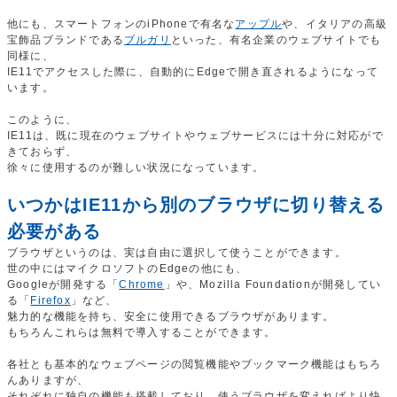
他にも、スマートフォンのiPhoneで有名な
アップル
や、イタリアの高級
宝飾品ブランドである
ブルガリ
といった、有名企業のウェブサイトでも
同様に、
IE11でアクセスした際に、自動的にEdgeで開き直されるようになって
います。
このように、
IE11は、既に現在のウェブサイトやウェブサービスには十分に対応がで
きておらず、
徐々に使用するのが難しい状況になっています。
いつかはIE11から別のブラウザに切り替える
必要がある
ブラウザというのは、実は自由に選択して使うことができます。
世の中にはマイクロソフトのEdgeの他にも、
Googleが開発する「
Chrome
」や、Mozilla Foundationが開発してい
る「
Firefox
」など、
魅力的な機能を持ち、安全に使用できるブラウザがあります。
もちろんこれらは無料で導入することができます。
各社とも基本的なウェブページの閲覧機能やブックマーク機能はもちろ
んありますが、
それぞれに独自の機能も搭載しており、使うブラウザを変えればより快