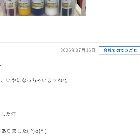
2026年07月16日
会社でのできごと
で、いやになっちゃいますね
ました汗
した( ^)o(^ )