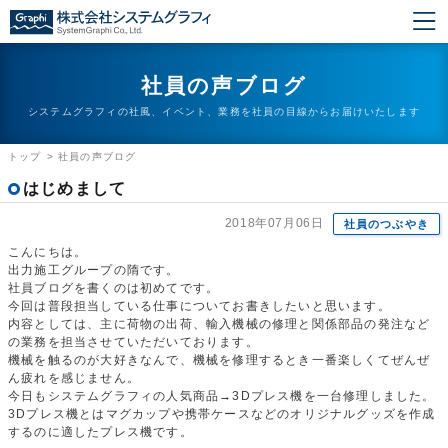
社員の声ブログ
システムグラフィの社風、イベント、業務を社員の目線からお届けいたします
トップ
>
社員の声ブログ
はじめまして
2018年07月06日
社員のつぶやき
こんにちは。
出力施工グループの隋です。
社員ブログを書くのは初めてです。
今回は普段担当している仕事についてお書きしたいと思います。
内容としては、主に荷物の出荷、輸入機械の修理と関係部品の発注など
の業務を担当させていただいております。
機械を触るのが大好きなんで、機械を修理するとき一番楽しくてぜんぜ
ん疲れを感じません。
今日もシステムグラフィの人気商品→3Dプレス機を一台修理しました。
3Dプレス機とはマグカップや携帯ケースなどのオリジナルグッズを作成
するのに適したプレス機です。