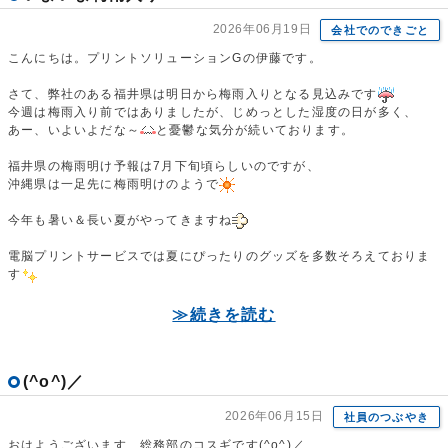
2026年06月19日
会社でのできごと
こんにちは。プリントソリューションGの伊藤です。
さて、弊社のある福井県は明日から梅雨入りとなる見込みです
今週は梅雨入り前ではありましたが、じめっとした湿度の日が多く、
あー、いよいよだな～
と憂鬱な気分が続いております。
福井県の梅雨明け予報は7月下旬頃らしいのですが、
沖縄県は一足先に梅雨明けのようで
今年も暑い＆長い夏がやってきますね
電脳プリントサービスでは夏にぴったりのグッズを多数そろえておりま
す
≫続きを読む
(^o^)／
2026年06月15日
社員のつぶやき
おはようございます 総務部のコスギです(^o^)／