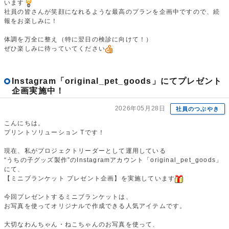
います
社員の皆さんが笑顔になれるような最高のプランを企画中ですので、続
報をお楽しみに！
体調を万全に整え（特に翌日の検診に向けて！）
ぜひ楽しみに待っていてください
Instagram「original_pet_goods」にてプレゼント
企画実施中！
2026年05月28日
社員のつぶやき
こんにちは。
プリントソリューション Tです！
現在、私がプロジェクトリーダーとして運用している
“うちの子グッズ製作”のInstagramアカウント「original_pet_goods」
にて、
【ミニブランケット プレゼント企画】を実施しています
今回プレゼントするミニブランケットは、
お写真を使ってオリジナルで作成できる人気アイテムです。
大切なわんちゃん・ねこちゃんのお写真を使って、