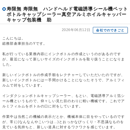
寿限無 寿限無 ハンドヘルド電磁誘導シール機ペット
ボトルキャップシーラー真空アルミホイルキャッパー
キャップ包装機 助
2026年06月12日
会社でのできごと
こんにちは。
総務部倉庫担当のYです。
私が行っている業務内容にインクボトルの作成というのがあるのです
が、最近になって新しいサイズのインクボトルを取り扱うことになりま
した。
新しいインクボトルの作成手順をレクチャーしていただいたのですが、
新しいインクボトルには一手間かけることになったそうで、アルミフィ
ルムで封をしています。
インダクションボトルキャップシーラー、もとい、電磁誘導アルミ箔シ
ール機というもので、仰々しい見た目のわりに軽い機械です。これでア
ルミフィルムをボトルの口に封をしています。
作業中は当然この機械の表示だとか、機械本体に目をやっているのです
が、常に(なんなんやこいつは…)とおっかなびっくり・不思議なものを
見ている気持ちと、新しい道具に対するワクワクを感じています。